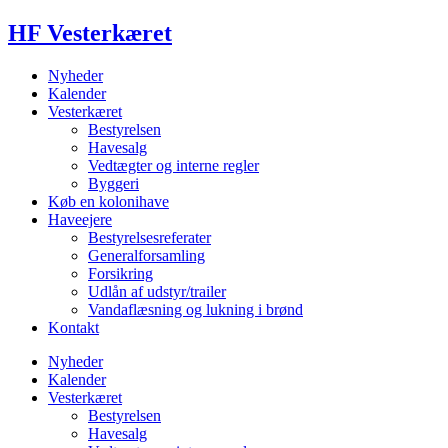
HF Vesterkæret
Nyheder
Kalender
Vesterkæret
Bestyrelsen
Havesalg
Vedtægter og interne regler
Byggeri
Køb en kolonihave
Haveejere
Bestyrelsesreferater
Generalforsamling
Forsikring
Udlån af udstyr/trailer
Vandaflæsning og lukning i brønd
Kontakt
Nyheder
Kalender
Vesterkæret
Bestyrelsen
Havesalg