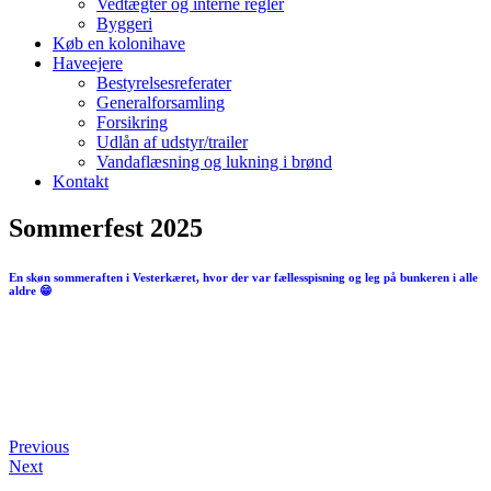
Vedtægter og interne regler
Byggeri
Køb en kolonihave
Haveejere
Bestyrelsesreferater
Generalforsamling
Forsikring
Udlån af udstyr/trailer
Vandaflæsning og lukning i brønd
Kontakt
Sommerfest 2025
En skøn sommeraften i Vesterkæret, hvor der var fællesspisning og leg på bunkeren i alle
aldre 😁
Previous
Next